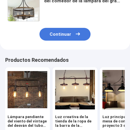
del comedor de la lámpara del grano
de madera del cortijo de la lámpara
retra industrial del techo (WH-VP-
243)
Continuar
Productos Recomendados
Lámpara pendiente
Luz creativa de la
Luz principal d
del viento del vintage
tienda de la ropa de
mesa de comed
del desván del tubo
la barra de la
proyecto 3 sim
industrial creativo
lámpara del hierro
industriales re