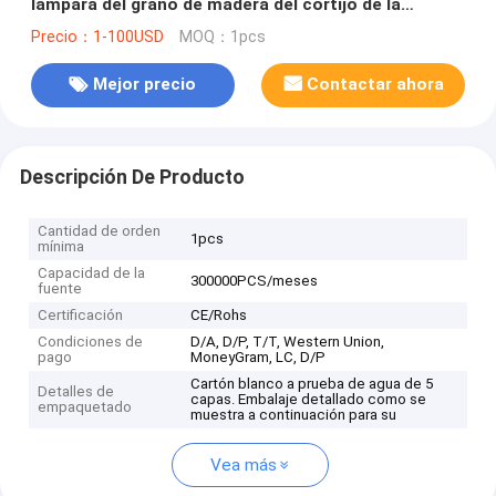
lámpara del grano de madera del cortijo de la
lámpara retra industrial del techo (WH-VP-243)
Precio：1-100USD
MOQ：1pcs
Mejor precio
Contactar ahora
Descripción De Producto
Cantidad de orden
1pcs
mínima
Capacidad de la
300000PCS/meses
fuente
Certificación
CE/Rohs
Condiciones de
D/A, D/P, T/T, Western Union,
pago
MoneyGram, LC, D/P
Cartón blanco a prueba de agua de 5
Detalles de
capas. Embalaje detallado como se
empaquetado
muestra a continuación para su
Vea más