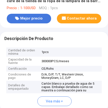
café de la tienda de la ropa de la lámpara de la barra
del restaurante del estilo industrial (WH-VP-242)
Precio：1-100USD
MOQ：1pcs
Mejor precio
Contactar ahora
Descripción De Producto
Cantidad de orden
1pcs
mínima
Capacidad de la
300000PCS/meses
fuente
Certificación
CE/Rohs
Condiciones de
D/A, D/P, T/T, Western Union,
pago
MoneyGram, LC, D/P
Cartón blanco a prueba de agua de 5
Detalles de
capas. Embalaje detallado como se
empaquetado
muestra a continuación para su
Vea más