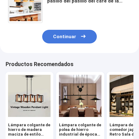
pasillo del pasillo del café de la
tienda de la ropa de la lámpara de la
barra del restaurante del estilo
industrial (WH-VP-242)
Continuar
Productos Recomendados
Lámpara colgante de
Lámpara colgante de
Lámpara de me
hierro de madera
polea de hierro
comedor japo
maciza de estilo
industrial de época
Retro Sala de t
industrial (WH-VP-
negra de 3 cabezas
de la cafetería