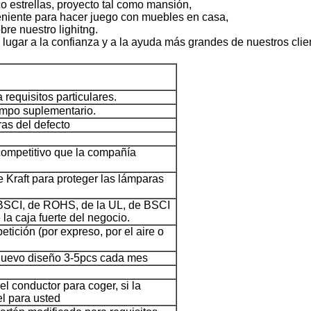
o estrellas, proyecto tal como mansión,
eniente para hacer juego con muebles en casa,
bre nuestro lighitng.
o lugar a la confianza y a la ayuda más grandes de nuestros clie
requisitos particulares.
empo suplementario.
ras del defecto
 competitivo que la compañía
e Kraft para proteger las lámparas
e BSCI, de ROHS, de la UL, de BSCI
la caja fuerte del negocio.
tición (por expreso, por el aire o
 nuevo diseño 3-5pcs cada mes
 conductor para coger, si la
el para usted