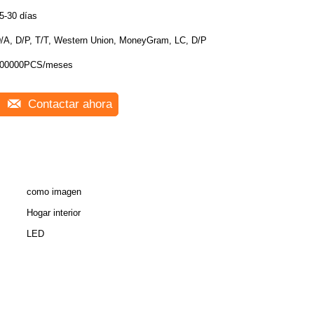
5-30 días
/A, D/P, T/T, Western Union, MoneyGram, LC, D/P
00000PCS/meses
Contactar ahora
como imagen
Hogar interior
LED