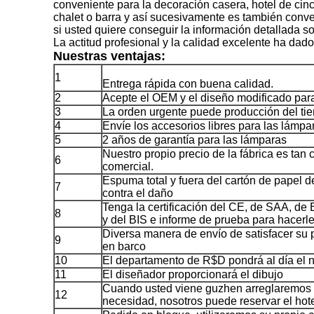
conveniente para la decoración casera, hotel de cinc
chalet o barra y así sucesivamente es también conv
si usted quiere conseguir la información detallada so
La actitud profesional y la calidad excelente ha dad
Nuestras ventajas:
1
Entrega rápida con buena calidad.
2
Acepte el OEM y el diseño modificado para 
3
La orden urgente puede producción del ti
4
Envíe los accesorios libres para las lámpa
5
2 años de garantía para las lámparas
Nuestro propio precio de la fábrica es tan
6
comercial.
Espuma total y fuera del cartón de papel d
7
contra el daño
Tenga la certificación del CE, de SAA, d
8
y del BIS e informe de prueba para hacerle 
Diversa manera de envío de satisfacer su pe
9
en barco
10
El departamento de R$D pondrá al día el
11
El diseñador proporcionará el dibujo
Cuando usted viene guzhen arreglaremos el
12
necesidad, nosotros puede reservar el hot