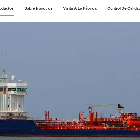
oductos
Sobre Nosotros
Visita A La Fábrica
Control De Calida