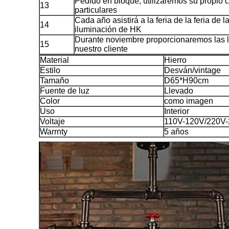
Pedido en bloque, utilizaremos su propio c
13
particulares
Cada año asistirá a la feria de la feria de 
14
iluminación de HK
Durante noviembre proporcionaremos las 
15
nuestro cliente
Material
Hierro
Estilo
Desván/vintage
Tamaño
D65*H90cm
Fuente de luz
Llevado
Color
como imagen
Uso
Interior
Voltaje
110V-120V/220V
Warrnty
5 años