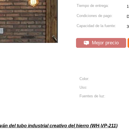
Tiempo de entrega:
1
Condiciones de pago:
D
Capacidad de la fuente:
3
Mejor precio
Color:
Uso:
Fuentes de luz:
án del tubo industrial creativo del hierro (WH-VP-211)