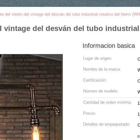
e del viento del vintage del desván del tubo industrial creativo del hierro (W
 vintage del desván del tubo industrial
Informacion basica
Lugar de origen:
C
Nombre de la marca:
W
Certificación:
C
Número de modelo:
W
Cantidad de orden mínima:
1
Precio:
1
Detalles de empaquetado:
C
c