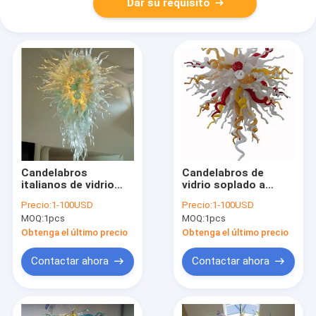
Dar su requisito
Candelabros
Candelabros de
italianos de vidrio
vidrio soplado a
soplado para luces
mano, candelabro
Precio:
1-100USD
Precio:
1-100USD
de proyecto infoor
chihuly, lámparas
MOQ:
1pcs
MOQ:
1pcs
home (WH-GB-10)
colgantes (WH-GB-
09)
Obtenga el último precio
Obtenga el último precio
Contactar ahora
Contactar ahora