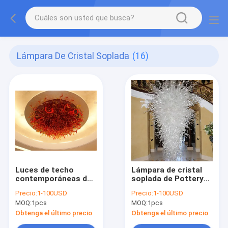
Lámpara De Cristal Soplada
(16)
Luces de techo
Lámpara de cristal
contemporáneas de
soplada de Pottery
la lámpara de cristal
Barn para la cocina
Precio:
1-100USD
Precio:
1-100USD
blanca para la cocina
del dormitorio de la
MOQ:
1pcs
MOQ:
1pcs
del dormitorio de la
sala de estar (WH-
sala de estar (WH-
BG-15)
Obtenga el último precio
Obtenga el último precio
GB-16)