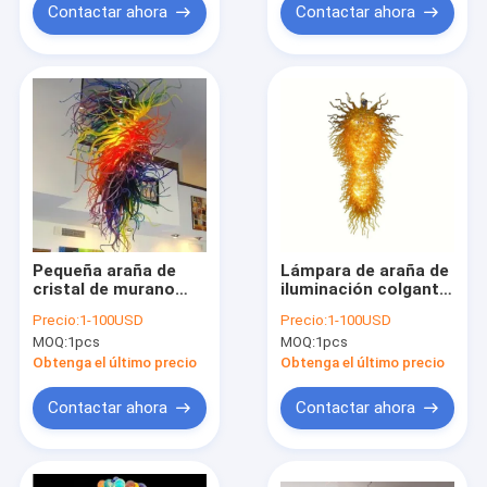
Contactar ahora
Contactar ahora
Pequeña araña de
Lámpara de araña de
cristal de murano
iluminación colgante
para lámparas de
de vidrio soplado a
Precio:
1-100USD
Precio:
1-100USD
dormitorio de sala de
mano italiano (WH-
MOQ:
1pcs
MOQ:
1pcs
estar (WH-BG-14)
BG-13)
Obtenga el último precio
Obtenga el último precio
Contactar ahora
Contactar ahora