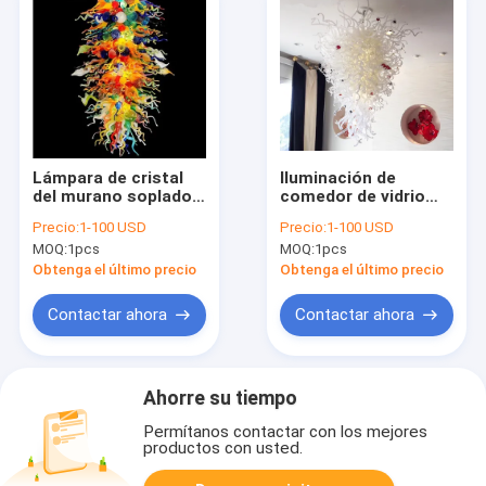
Lámpara de cristal
Iluminación de
del murano soplado
comedor de vidrio
de la mano para los
soplado blanco para
Precio:
1-100 USD
Precio:
1-100 USD
accesorios de
lámparas
MOQ:
1pcs
MOQ:
1pcs
iluminación del
domésticas (WH-GB-
dormitorio de la sala
11)
Obtenga el último precio
Obtenga el último precio
de estar (WH-BG-12)
Contactar ahora
Contactar ahora
Ahorre su tiempo
Permítanos contactar con los mejores
productos con usted.