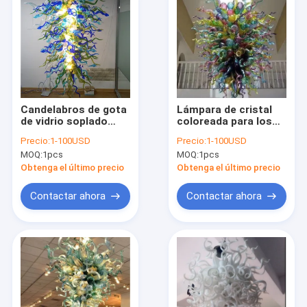
Candelabros de gota
Lámpara de cristal
de vidrio soplado
coloreada para los
personalizados
accesorios de
Precio:
1-100USD
Precio:
1-100USD
Candelabro de arte
iluminación del
MOQ:
1pcs
MOQ:
1pcs
Candelabros grandes
proyecto del hotel
de vidrio soplado
(WH-GB-07)
Obtenga el último precio
Obtenga el último precio
hechos a mano
contemporáneos
Contactar ahora
Contactar ahora
(WH-GB-08)
Inicio
Productos
Sobre nosotros