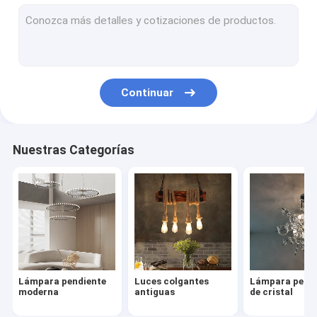
lámpara moderna
Araña de madera y hierro
Borla y lámpara de cadena
Continuar
Lámpara de la asta de los ciervos
Lámpara turca y marroquí de la lámpara
Nuestras Categorías
Lámpara de cobre amarillo y de cobre
Araña de escalera de proyecto
lámpara de cristal soplada
luz de la lámpara
Lámpara pendiente
Luces colgantes
Lámpara pend
Lámparas llevadas
moderna
antiguas
de cristal