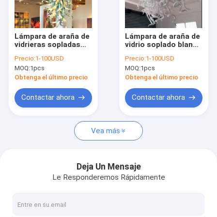
Visita a la fábrica
Control de Calidad
Lámpara de araña de
Lámpara de araña de
vidrieras sopladas
vidrio soplado blanco
Contacto
Art Deco para
para Project Indoor
Precio:
1-100USD
Precio:
1-100USD
Project Home Lights
Home Lighting (WH-
MOQ:
1pcs
MOQ:
1pcs
(WH-BG-06)
BG-05)
Solicitar una cotización
Obtenga el último precio
Obtenga el último precio
Contactar ahora
Contactar ahora
Lámpara pendiente moderna
Vea más
Luces colgantes antiguas
Lámpara pendiente de cristal
Deja Un Mensaje
Le Responderemos Rápidamente
Luces pendientes de la rota y de madera
araña de cristal