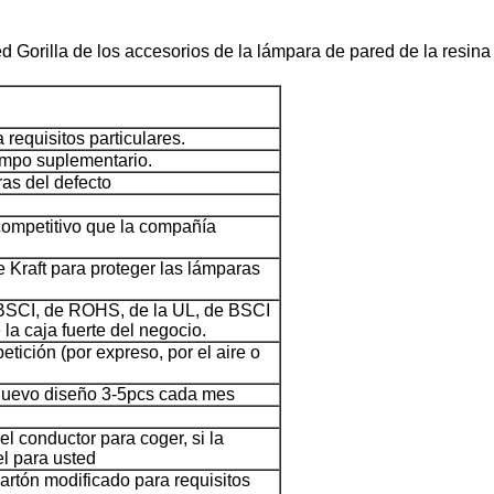
ed Gorilla de los accesorios de la lámpara de pared de la resi
requisitos particulares.
empo suplementario.
ras del defecto
 competitivo que la compañía
e Kraft para proteger las lámparas
e BSCI, de ROHS, de la UL, de BSCI
la caja fuerte del negocio.
tición (por expreso, por el aire o
 nuevo diseño 3-5pcs cada mes
 conductor para coger, si la
el para usted
artón modificado para requisitos