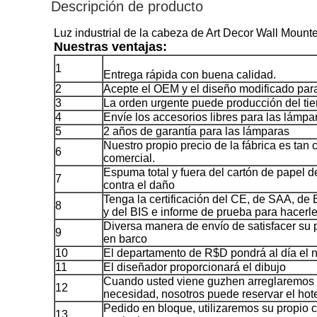
Descripción de producto
Luz industrial de la cabeza de Art Decor Wall Mount
Nuestras ventajas:
1
Entrega rápida con buena calidad.
2
Acepte el OEM y el diseño modificado para 
3
La orden urgente puede producción del ti
4
Envíe los accesorios libres para las lámpa
5
2 años de garantía para las lámparas
Nuestro propio precio de la fábrica es tan
6
comercial.
Espuma total y fuera del cartón de papel d
7
contra el daño
Tenga la certificación del CE, de SAA, d
8
y del BIS e informe de prueba para hacerle 
Diversa manera de envío de satisfacer su pe
9
en barco
10
El departamento de R$D pondrá al día el
11
El diseñador proporcionará el dibujo
Cuando usted viene guzhen arreglaremos el
12
necesidad, nosotros puede reservar el hot
Pedido en bloque, utilizaremos su propio c
13