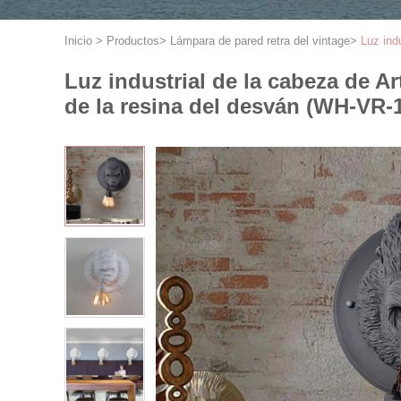
Inicio
>
Productos
>
Lámpara de pared retra del vintage
>
Luz ind
Luz industrial de la cabeza de A
de la resina del desván (WH-VR-