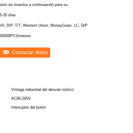
omo se muestra a continuación para su
5-30 días
/A, D/P, T/T, Western Union, MoneyGram, LC, D/P
00000PCS/meses
Contactar ahora
Vintage industrial del desván rústico
AC85-265V
Interruptor del botón