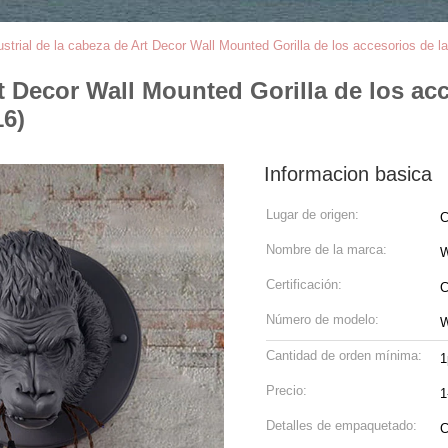
ustrial de la cabeza de Art Decor Wall Mounted Gorilla de los accesorios de 
rt Decor Wall Mounted Gorilla de los ac
16)
Informacion basica
Lugar de origen:
C
Nombre de la marca:
W
Certificación:
C
Número de modelo:
W
Cantidad de orden mínima:
1
Precio:
1
Detalles de empaquetado:
C