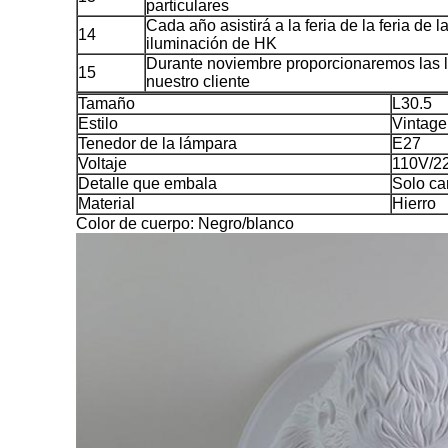
particulares
Cada año asistirá a la feria de la feria de 
14
iluminación de HK
Durante noviembre proporcionaremos las 
15
nuestro cliente
Tamaño
L30.5
Estilo
Vintage 
Tenedor de la lámpara
E27
Voltaje
110V/2
Detalle que embala
Solo ca
Material
Hierro
Color de cuerpo: Negro/blanco