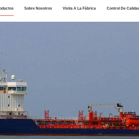
oductos
Sobre Nosotros
Visita A La Fábrica
Control De Calida