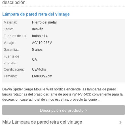
descripción
Lámpara de pared retra del vintage
Material:
Hierro del metal
Estilo:
desván
Fuentes de luz:
bulbo e14
Voltaje:
AC110-265V
Garantía::
5 años
Fuente de
CA
energía:
Certificación:
CE/Rohs
Tamaño:
L60/80/99cm
DaWn Spider Serge Mouille Wall nórdica enciende las lámparas de pared
largas rotatorias del brazo oscilante de poste (WH-VR-03) conveniente para la
decoración casera, hotel de cinco estrellas, proyecto tal como ...
Descripción de producto >
Lámpara de pared retra del vintage
Más