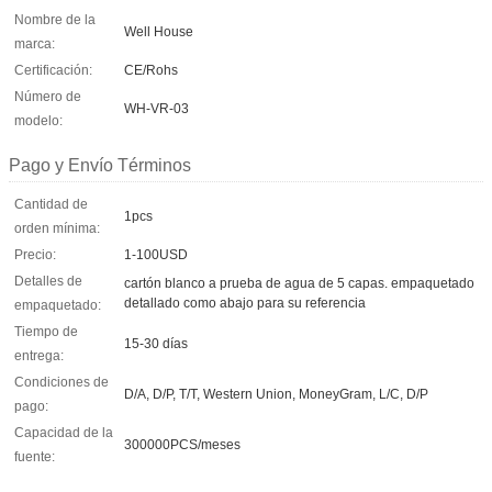
Nombre de la
Well House
marca:
Certificación:
CE/Rohs
Número de
WH-VR-03
modelo:
Pago y Envío Términos
Cantidad de
1pcs
orden mínima:
Precio:
1-100USD
Detalles de
cartón blanco a prueba de agua de 5 capas. empaquetado
detallado como abajo para su referencia
empaquetado:
Tiempo de
15-30 días
entrega:
Condiciones de
D/A, D/P, T/T, Western Union, MoneyGram, L/C, D/P
pago:
Capacidad de la
300000PCS/meses
fuente: