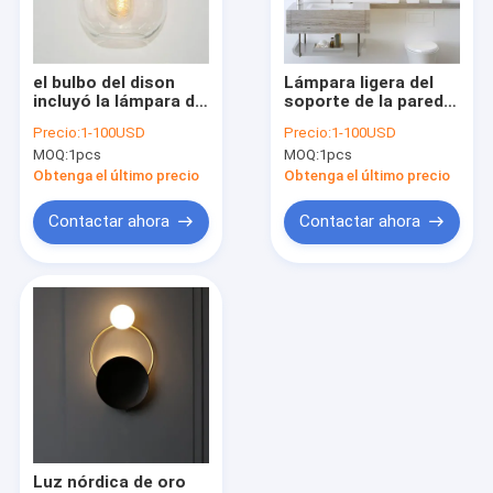
Visita a la fábrica
Control de Calidad
el bulbo del dison
Lámpara ligera del
incluyó la lámpara de
soporte de la pared
Contacto
la cocina de la luz de
del cuello de cisne
Precio:
1-100USD
Precio:
1-100USD
la lámpara de los
del accesorio del
MOQ:
1pcs
MOQ:
1pcs
apliques de la pared
aplique de la pared de
Solicitar una cotización
de cristal (WH-VR-
la luz 3 de la vanidad
Obtenga el último precio
Obtenga el último precio
108)
del cuarto de baño
(WH-VR-107)
Contactar ahora
Contactar ahora
Lámpara pendiente moderna
Luces colgantes antiguas
Lámpara pendiente de cristal
Luces pendientes de la rota y de madera
araña de cristal
Luz nórdica de oro