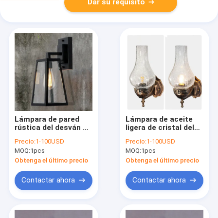
Dar su requisito
Lámpara de pared
Lámpara de aceite
rústica del desván de
ligera de cristal del
las lámparas de las
estilo chino E27 de la
Precio:
1-100USD
Precio:
1-100USD
luces de la escalera
pared del metal del
MOQ:
1pcs
MOQ:
1pcs
indursty retra del
vintage con la
restaurante (WH-VR-
lámpara de aceite del
Obtenga el último precio
Obtenga el último precio
29)
vintage de la pantalla
de la grieta (WH-VR-
Contactar ahora
Contactar ahora
111)