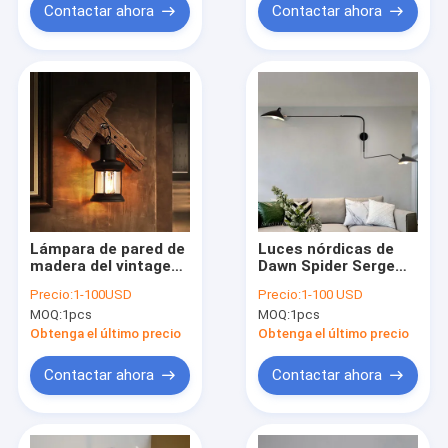
Contactar ahora
Contactar ahora
Lámpara de pared de
Luces nórdicas de
madera del vintage
Dawn Spider Serge
industrial creativo de
Mouille Wall para la
Precio:
1-100USD
Precio:
1-100 USD
la luz del café de la
decoración de la
MOQ:
1pcs
MOQ:
1pcs
barra del restaurante
barra del estudio
(WH-VR-53)
(WH-VR-03)
Obtenga el último precio
Obtenga el último precio
Contactar ahora
Contactar ahora