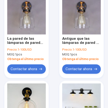
La pared de las
Antigue que las
lámparas de pared
lámparas de pared de
del vintage
cristal del vintage de
Precio:
1-100USD
Precio:
1-100USD
Iron+Glass enciende
la pantalla encienden
MOQ:
1pcs
MOQ:
1pcs
la lámpara de pared
el hogar llevó el
americana de vidrio
aplique de las luces
Obtenga el último precio
Obtenga el último precio
del país (WH-VR-110)
de la pared (WH-VR-
109)
Contactar ahora
Contactar ahora
Inicio
Productos
Sobre nosotros