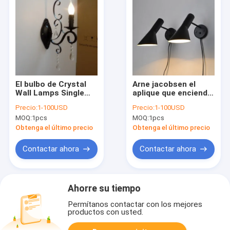
El bulbo de Crystal
Arne jacobsen el
Wall Lamps Single
aplique que enciende
Head E14 del metal
la lámpara de pared
Precio:
1-100USD
Precio:
1-100USD
de la luz de la vela
AJ de la cabecera
MOQ:
1pcs
MOQ:
1pcs
llevó los apliques de
montada en la pared
la pared (WH-VR-100)
(WH-VR-97)
Obtenga el último precio
Obtenga el último precio
Contactar ahora
Contactar ahora
Ahorre su tiempo
Permítanos contactar con los mejores
productos con usted.