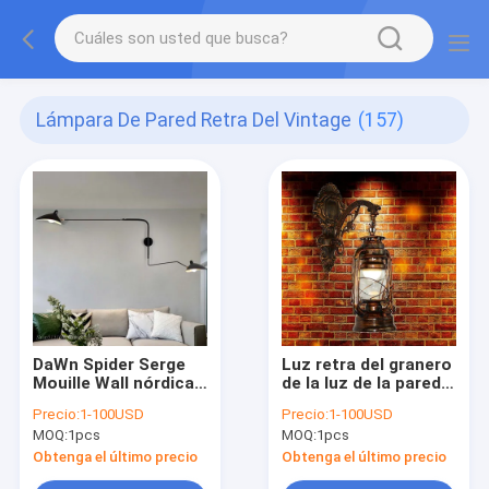
Lámpara De Pared Retra Del Vintage
(157)
DaWn Spider Serge
Luz retra del granero
Mouille Wall nórdica
de la luz de la pared
enciende las
del keroseno de la
Precio:
1-100USD
Precio:
1-100USD
lámparas de pared
linterna del granero
MOQ:
1pcs
MOQ:
1pcs
largas rotatorias del
de la lámpara de
brazo oscilante de
pared del vintage LED
Obtenga el último precio
Obtenga el último precio
poste (WH-VR-03)
(WH-VR-106)