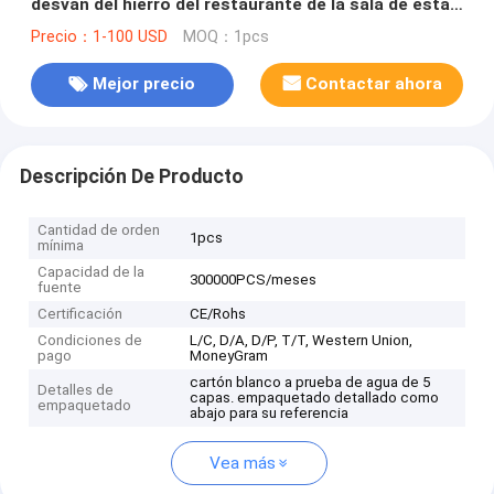
desván del hierro del restaurante de la sala de estar
E27 del pasillo (WH-VR-08)
Precio：1-100 USD
MOQ：1pcs
Mejor precio
Contactar ahora
Descripción De Producto
Cantidad de orden
1pcs
mínima
Capacidad de la
300000PCS/meses
fuente
Certificación
CE/Rohs
Condiciones de
L/C, D/A, D/P, T/T, Western Union,
pago
MoneyGram
cartón blanco a prueba de agua de 5
Detalles de
capas. empaquetado detallado como
empaquetado
abajo para su referencia
Vea más