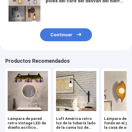
polea del café del desván del hierro
del restaurante de la sala de estar
E27 del pasillo (WH-VR-08)
Continuar
Productos Recomendados
Lámpara de pared
Loft América retro
Lámpara de pa
retro vintage LED de
luz de la tubería lado
fondo en el pas
diseño acrílico
de la cama luz de
la casa de aco
redondo con
oscilación de brazo
Retro Lámpara