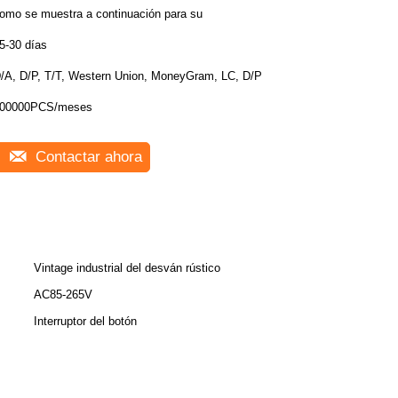
omo se muestra a continuación para su
5-30 días
/A, D/P, T/T, Western Union, MoneyGram, LC, D/P
00000PCS/meses
Contactar ahora
Vintage industrial del desván rústico
AC85-265V
Interruptor del botón