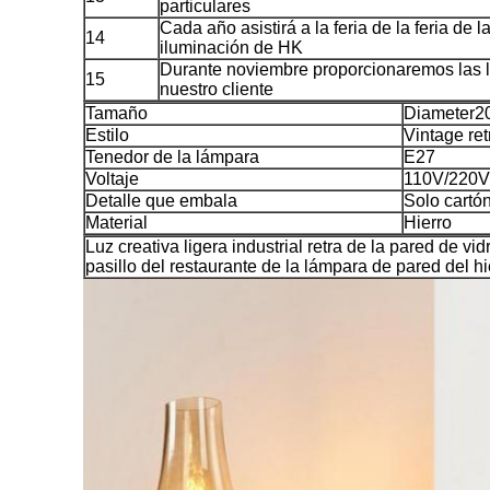
particulares
Cada año asistirá a la feria de la feria de 
14
iluminación de HK
Durante noviembre proporcionaremos las 
15
nuestro cliente
Tamaño
Diameter2
Estilo
Vintage ret
Tenedor de la lámpara
E27
Voltaje
110V/220V
Detalle que embala
Solo cartó
Material
Hierro
Luz creativa ligera industrial retra de la pared de vi
pasillo del restaurante de la lámpara de pared del 