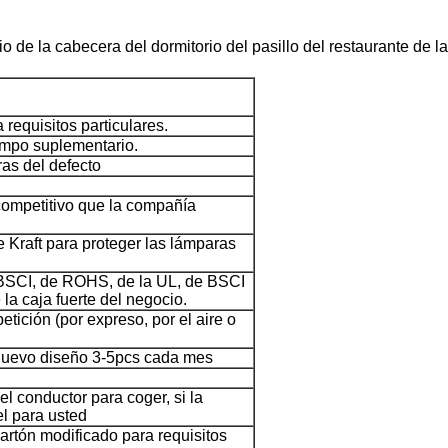
idrio de la cabecera del dormitorio del pasillo del restaurante d
requisitos particulares.
empo suplementario.
ras del defecto
 competitivo que la compañía
e Kraft para proteger las lámparas
e BSCI, de ROHS, de la UL, de BSCI
la caja fuerte del negocio.
tición (por expreso, por el aire o
 nuevo diseño 3-5pcs cada mes
 conductor para coger, si la
el para usted
artón modificado para requisitos