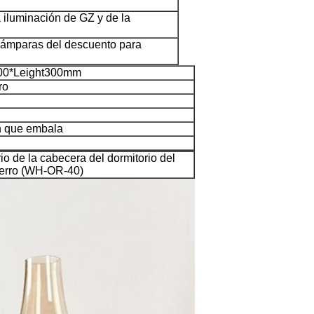
la iluminación de GZ y de la
lámparas del descuento para
00*Leight300mm
ro
n que embala
drio de la cabecera del dormitorio del
hierro (WH-OR-40)