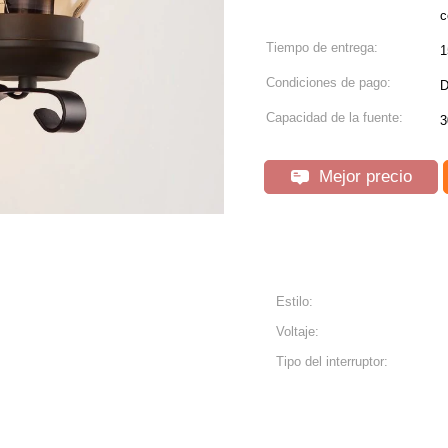
c
Tiempo de entrega:
1
Condiciones de pago:
D
Capacidad de la fuente:
3
Mejor precio
Estilo:
Voltaje:
Tipo del interruptor: