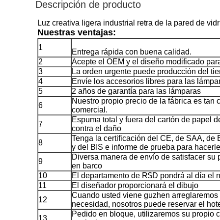
Descripción de producto
Luz creativa ligera industrial retra de la pared de v
Nuestras ventajas:
1
Entrega rápida con buena calidad.
2
Acepte el OEM y el diseño modificado para 
3
La orden urgente puede producción del ti
4
Envíe los accesorios libres para las lámpa
5
2 años de garantía para las lámparas
Nuestro propio precio de la fábrica es tan
6
comercial.
Espuma total y fuera del cartón de papel d
7
contra el daño
Tenga la certificación del CE, de SAA, d
8
y del BIS e informe de prueba para hacerle 
Diversa manera de envío de satisfacer su pe
9
en barco
10
El departamento de R$D pondrá al día el
11
El diseñador proporcionará el dibujo
Cuando usted viene guzhen arreglaremos el
12
necesidad, nosotros puede reservar el hot
Pedido en bloque, utilizaremos su propio c
13