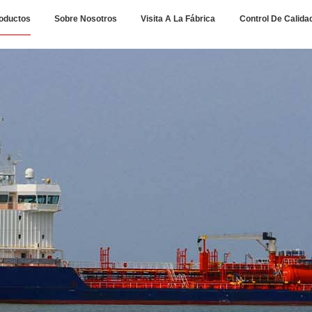
oductos
Sobre Nosotros
Visita A La Fábrica
Control De Calida