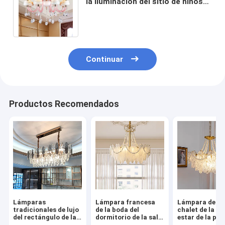
la iluminación del sitio de niños
de Kidsroom del dormitorio (WH-
CY-150)
Continuar
Productos Recomendados
Lámparas
Lámpara francesa
Lámpara de luj
tradicionales de lujo
de la boda del
chalet de la sa
del rectángulo de la
dormitorio de la sala
estar de la pan
decoración del
de estar del
de cristal de lu