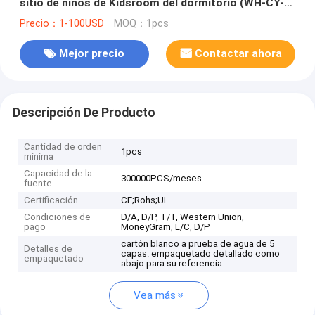
sitio de niños de Kidsroom del dormitorio (WH-CY-
150)
Precio：1-100USD
MOQ：1pcs
Mejor precio
Contactar ahora
Descripción De Producto
Cantidad de orden
1pcs
mínima
Capacidad de la
300000PCS/meses
fuente
Certificación
CE;Rohs;UL
Condiciones de
D/A, D/P, T/T, Western Union,
pago
MoneyGram, L/C, D/P
cartón blanco a prueba de agua de 5
Detalles de
capas. empaquetado detallado como
empaquetado
abajo para su referencia
Vea más