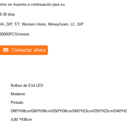
omo se muestra a continuación para su
5-30 días
/A, D/P, T/T, Western Union, MoneyGram, LC, D/P
00000PCS/meses
Contactar ahora
Bulbos de E14 LED
Moderno
Pintado
D80*H38cm/D60*H38cm/D50*H38cm/D60*H23cm/D50*H23cm/D40*H
/L80 *H38cm