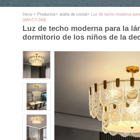
Inicio
>
Productos
>
araña de cristal
>
Luz de techo moderna para l
(WH-CY-249)
Luz de techo moderna para la lám
dormitorio de los niños de la de