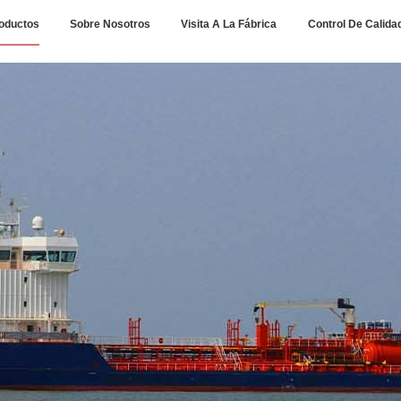
oductos
Sobre Nosotros
Visita A La Fábrica
Control De Calida