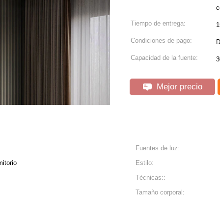
c
Tiempo de entrega:
1
Condiciones de pago:
D
Capacidad de la fuente:
3
Mejor precio
Fuentes de luz:
itorio
Estilo:
Técnicas::
Tamaño corporal: