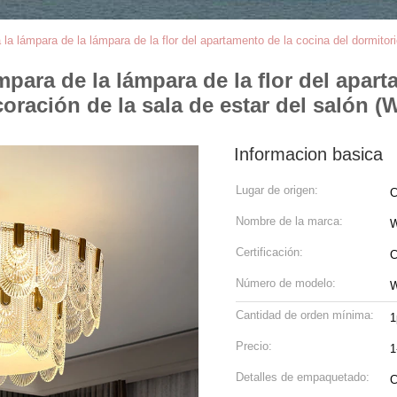
a lámpara de la lámpara de la flor del apartamento de la cocina del dormitori
para de la lámpara de la flor del apart
coración de la sala de estar del salón 
Informacion basica
Lugar de origen:
C
Nombre de la marca:
W
Certificación:
C
Número de modelo:
W
Cantidad de orden mínima:
1
Precio:
1
Detalles de empaquetado:
C