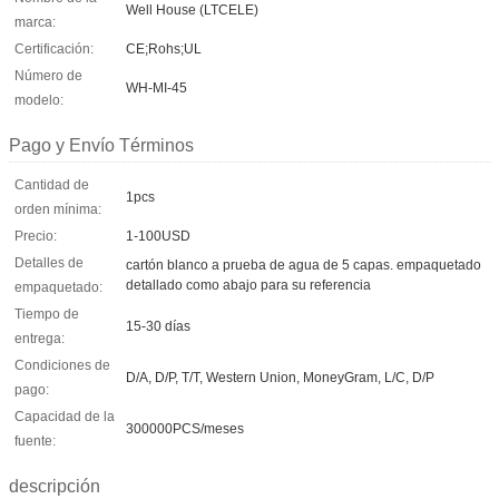
Well House (LTCELE)
marca:
Certificación:
CE;Rohs;UL
Número de
WH-MI-45
modelo:
Pago y Envío Términos
Cantidad de
1pcs
orden mínima:
Precio:
1-100USD
Detalles de
cartón blanco a prueba de agua de 5 capas. empaquetado
detallado como abajo para su referencia
empaquetado:
Tiempo de
15-30 días
entrega:
Condiciones de
D/A, D/P, T/T, Western Union, MoneyGram, L/C, D/P
pago:
Capacidad de la
300000PCS/meses
fuente:
descripción