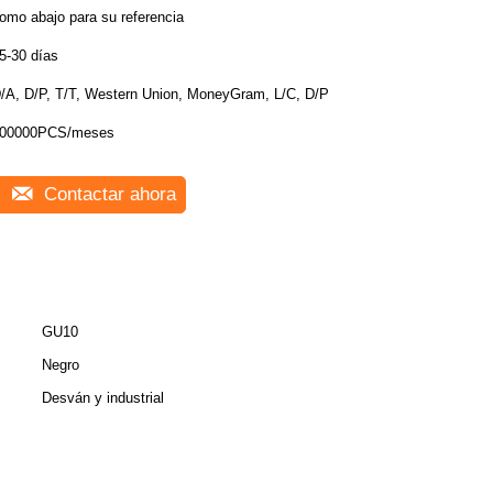
omo abajo para su referencia
5-30 días
/A, D/P, T/T, Western Union, MoneyGram, L/C, D/P
00000PCS/meses
Contactar ahora
GU10
Negro
Desván y industrial