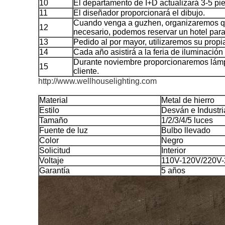
10
El departamento de I+D actualizará 3-5 p
11
El diseñador proporcionará el dibujo.
Cuando venga a guzhen, organizaremos que
12
necesario, podemos reservar un hotel para
13
Pedido al por mayor, utilizaremos su propi
14
Cada año asistirá a la feria de iluminación
Durante noviembre proporcionaremos lámp
15
cliente.
http://www.wellhouselighting.com
Material
Metal de hierro
Estilo
Desván e Industri
Tamaño
1/2/3/4/5 luces
Fuente de luz
Bulbo llevado
Color
Negro
Solicitud
Interior
Voltaje
110V-120V/220V
Garantía
5 años