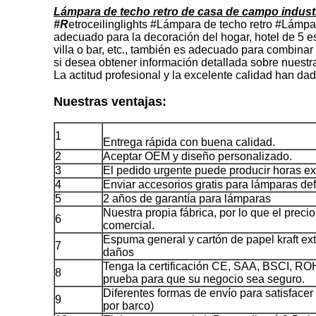
Lámpara de techo retro de casa de campo industr
#R
etroceilinglights #Lámpara de techo retro #Lámpar
adecuado para la decoración del hogar, hotel de 5 e
villa o bar, etc., también es adecuado para combinar
si desea obtener información detallada sobre nuestr
La actitud profesional y la excelente calidad han da
Nuestras ventajas:
1
Entrega rápida con buena calidad.
2
Aceptar OEM y diseño personalizado.
3
El pedido urgente puede producir horas ex
4
Enviar accesorios gratis para lámparas de
5
2 años de garantía para lámparas
Nuestra propia fábrica, por lo que el prec
6
comercial.
Espuma general y cartón de papel kraft ext
7
daños
Tenga la certificación CE, SAA, BSCI, ROH
8
prueba para que su negocio sea seguro.
Diferentes formas de envío para satisfacer 
9
por barco)