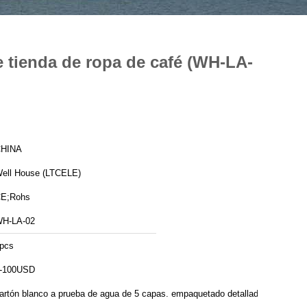
e tienda de ropa de café (WH-LA-
HINA
ell House (LTCELE)
E;Rohs
H-LA-02
pcs
-100USD
artón blanco a prueba de agua de 5 capas. empaquetado detallado