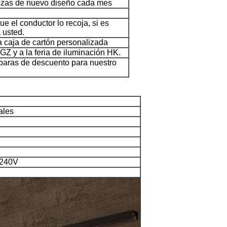
iezas de nuevo diseño cada mes
 el conductor lo recoja, si es
 usted.
a caja de cartón personalizada
 GZ y a la feria de iluminación HK.
aras de descuento para nuestro
ales
Deja un mensaje
¡Te llamaremos pronto!
-240V