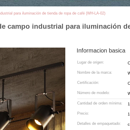
ustrial para iluminación de tienda de ropa de café (WH-LA-02)
de campo industrial para iluminación d
Informacion basica
Lugar de origen:
C
Nombre de la marca:
W
Certificación:
C
Número de modelo:
W
Cantidad de orden mínima:
1
Precio:
1
Detalles de empaquetado:
c