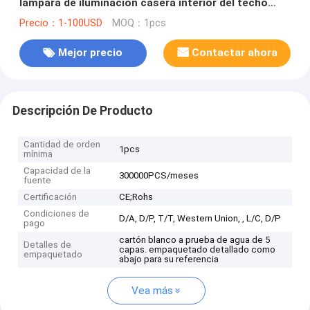
lámpara de iluminación casera interior del techo
(WH-LA-09)
Precio：1-100USD
MOQ：1pcs
Mejor precio
Contactar ahora
Descripción De Producto
Cantidad de orden
1pcs
mínima
Capacidad de la
300000PCS/meses
fuente
Certificación
CE;Rohs
Condiciones de
D/A, D/P, T/T, Western Union, , L/C, D/P
pago
cartón blanco a prueba de agua de 5
Detalles de
capas. empaquetado detallado como
empaquetado
abajo para su referencia
Vea más