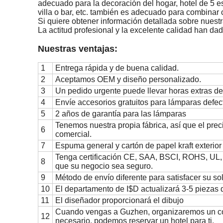
adecuado para la decoración del hogar, hotel de 5 e
villa o bar, etc. también es adecuado para combinar
Si quiere obtener información detallada sobre nuestr
La actitud profesional y la excelente calidad han da
Nuestras ventajas:
1
Entrega rápida y de buena calidad.
2
Aceptamos OEM y diseño personalizado.
3
Un pedido urgente puede llevar horas extras de
4
Envíe accesorios gratuitos para lámparas defe
5
2 años de garantía para las lámparas
Tenemos nuestra propia fábrica, así que el pre
6
comercial.
7
Espuma general y cartón de papel kraft exterio
Tenga certificación CE, SAA, BSCI, ROHS, UL,
8
que su negocio sea seguro.
9
Método de envío diferente para satisfacer su sol
10
El departamento de I$D actualizará 3-5 piezas
11
El diseñador proporcionará el dibujo
Cuando vengas a Guzhen, organizaremos un con
12
necesario, podemos reservar un hotel para ti.