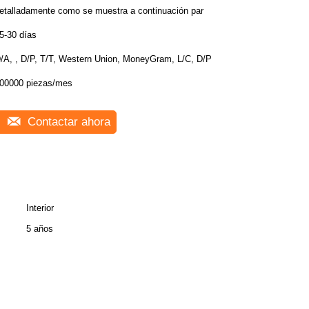
etalladamente como se muestra a continuación par
5-30 días
/A, , D/P, T/T, Western Union, MoneyGram, L/C, D/P
00000 piezas/mes
Contactar ahora
Interior
5 años