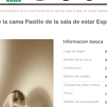
d minimalista de la cama Pasillo de la sala de estar Espejo de cristal redo
la cama Pasillo de la sala de estar Es
Informacion basica
Lugar de origen:
P
Nombre de la marca:
W
Certificación:
C
Número de modelo:
W
Cantidad de orden mínima:
1
Precio:
1
Detalles de empaquetado:
5