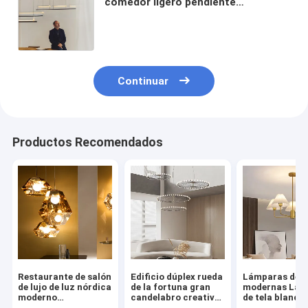
comedor ligero pendiente
minimalista Cole L lámpara
pendiente del amina (WH-AP-484)
de la oficina de la pantalla
Continuar
Productos Recomendados
Restaurante de salón
Edificio dúplex rueda
Lámparas de c
de lujo de luz nórdica
de la fortuna gran
modernas Lám
moderno
candelabro creativo
de tela blanca
minimalista
industrial anillo
Lámparas de o