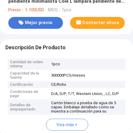
pendiente minimalista Cole L lámpara pendiente del
amina (WH-AP-484) de la oficina de la pantalla
Precio：1-100USD
MOQ：1pcs
Mejor precio
Contactar ahora
Descripción De Producto
Cantidad de orden
1pcs
mínima
Capacidad de la
300000PCS/meses
fuente
Certificación
CE/Rohs
Condiciones de
D/A, D/P, T/T, Western Union, , LC, D/P
pago
Cartón blanco a prueba de agua de 5
Detalles de
capas. Embalaje detallado como se
empaquetado
muestra a continuación para su
Vea más