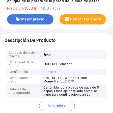
aplique de la pared/de la pared de la sala de estar
negra del dormitorio (WH-OR-67)
Precio：1-100USD
MOQ：1pcs
Mejor precio
Contactar ahora
Descripción De Producto
Cantidad de orden
1pcs
mínima
Capacidad de la
300000PCS/meses
fuente
Certificación
CE/Rohs
Condiciones de
D/A, D/P, T/T, Western Union,
pago
MoneyGram, LC, D/P
Cartón blanco a prueba de agua de 5
Detalles de
capas. Embalaje detallado como se
empaquetado
muestra a continuación para su
Vea más