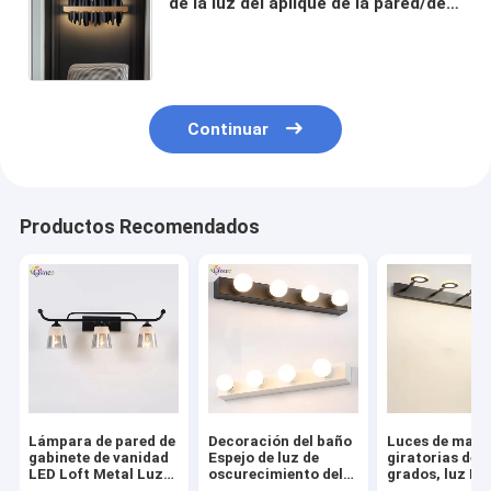
de la luz del aplique de la pared/de
la pared de la sala de estar negra
del dormitorio (WH-OR-67)
Continuar
Productos Recomendados
Lámpara de pared de
Decoración del baño
Luces de maqui
gabinete de vanidad
Espejo de luz de
giratorias de 36
LED Loft Metal Luz
oscurecimiento del
grados, luz LE
de pared
gabinete de
tocador, luz p