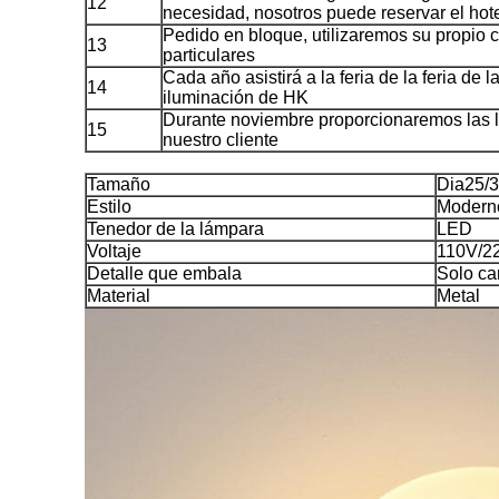
12
necesidad, nosotros puede reservar el hot
Pedido en bloque, utilizaremos su propio c
13
particulares
Cada año asistirá a la feria de la feria de 
14
iluminación de HK
Durante noviembre proporcionaremos las 
15
nuestro cliente
Tamaño
Dia25/
Estilo
Modern
Tenedor de la lámpara
LED
Voltaje
110V/2
Detalle que embala
Solo ca
Material
Metal