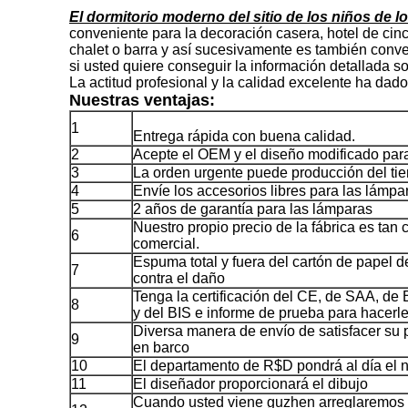
El dormitorio moderno del sitio de los niños de 
conveniente para la decoración casera, hotel de cinc
chalet o barra y así sucesivamente es también conv
si usted quiere conseguir la información detallada so
La actitud profesional y la calidad excelente ha dad
Nuestras ventajas:
1
Entrega rápida con buena calidad.
2
Acepte el OEM y el diseño modificado para 
3
La orden urgente puede producción del ti
4
Envíe los accesorios libres para las lámpa
5
2 años de garantía para las lámparas
Nuestro propio precio de la fábrica es tan
6
comercial.
Espuma total y fuera del cartón de papel d
7
contra el daño
Tenga la certificación del CE, de SAA, d
8
y del BIS e informe de prueba para hacerle 
Diversa manera de envío de satisfacer su pe
9
en barco
10
El departamento de R$D pondrá al día el
11
El diseñador proporcionará el dibujo
Cuando usted viene guzhen arreglaremos el