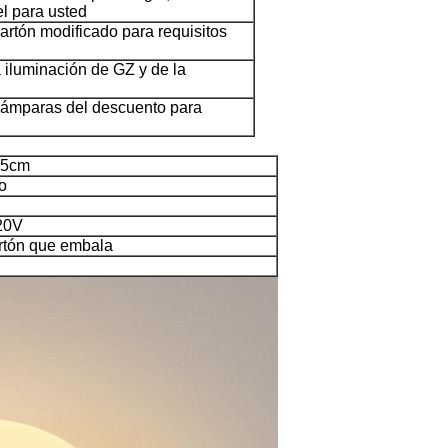
el para usted
artón modificado para requisitos
la iluminación de GZ y de la
lámparas del descuento para
35cm
o
20V
rtón que embala
Deja un mensaje
¡Te llamaremos pronto!