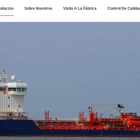
oductos
Sobre Nosotros
Visita A La Fábrica
Control De Calida