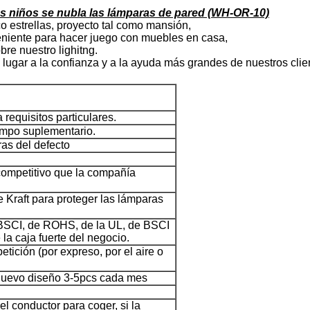
los niños se nubla las lámparas de pared (WH-OR-10)
o estrellas, proyecto tal como mansión,
eniente para hacer juego con muebles en casa,
bre nuestro lighitng.
o lugar a la confianza y a la ayuda más grandes de nuestros cli
requisitos particulares.
empo suplementario.
ras del defecto
 competitivo que la compañía
e Kraft para proteger las lámparas
e BSCI, de ROHS, de la UL, de BSCI
la caja fuerte del negocio.
tición (por expreso, por el aire o
 nuevo diseño 3-5pcs cada mes
 conductor para coger, si la