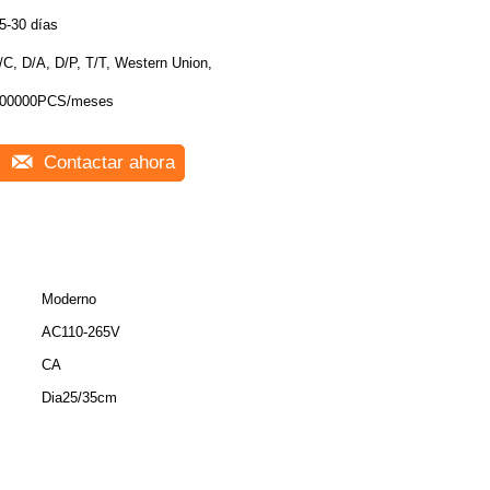
5-30 días
/C, D/A, D/P, T/T, Western Union,
00000PCS/meses
Contactar ahora
Moderno
AC110-265V
CA
Dia25/35cm