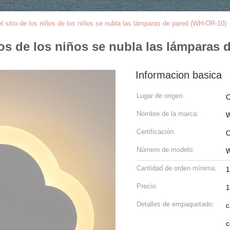
el sitio de los niños de los niños se nubla las lámparas de pared (WH-OR-10)
iños de los niños se nubla las lámparas
Informacion basica
Lugar de origen:
C
Nombre de la marca:
W
Certificación:
C
Número de modelo:
W
Cantidad de orden mínima:
1
Precio:
1
Detalles de empaquetado:
c
c