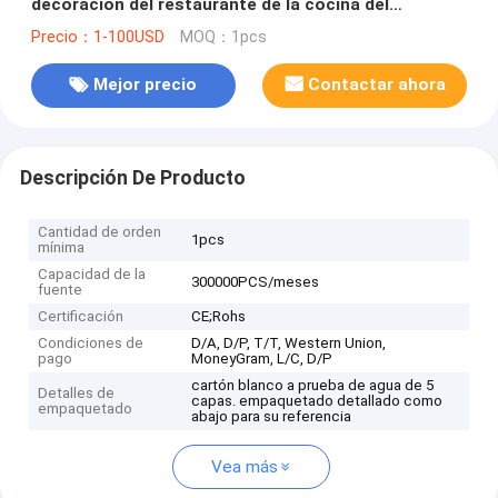
decoración del restaurante de la cocina del
comedor (WH-AP-90)
Precio：1-100USD
MOQ：1pcs
Mejor precio
Contactar ahora
Descripción De Producto
Cantidad de orden
1pcs
mínima
Capacidad de la
300000PCS/meses
fuente
Certificación
CE;Rohs
Condiciones de
D/A, D/P, T/T, Western Union,
pago
MoneyGram, L/C, D/P
cartón blanco a prueba de agua de 5
Detalles de
capas. empaquetado detallado como
empaquetado
abajo para su referencia
Vea más