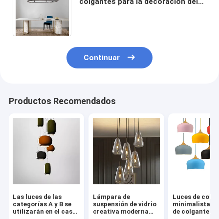
colgantes para la decoración del
restaurante de la cocina del
comedor (WH-AP-90)
Continuar
Productos Recomendados
Las luces de las
Lámpara de
Luces de colg
categorías A y B se
suspensión de vidrio
minimalistas 
utilizarán en el caso
creativa moderna
de colgante
de las luces de las
E14 para el
metálicas