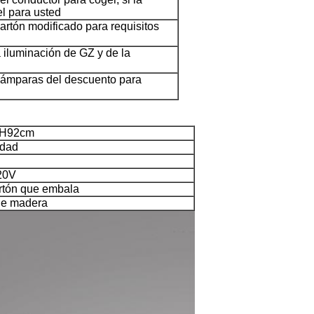
el para usted
artón modificado para requisitos
la iluminación de GZ y de la
lámparas del descuento para
XH92cm
edad
20V
rtón que embala
de madera