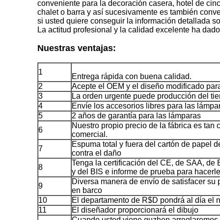
conveniente para la decoración casera, hotel de cinc
chalet o barra y así sucesivamente es también conv
si usted quiere conseguir la información detallada so
La actitud profesional y la calidad excelente ha dad
Nuestras ventajas:
1
Entrega rápida con buena calidad.
2
Acepte el OEM y el diseño modificado para 
3
La orden urgente puede producción del ti
4
Envíe los accesorios libres para las lámpa
5
2 años de garantía para las lámparas
Nuestro propio precio de la fábrica es tan
6
comercial.
Espuma total y fuera del cartón de papel d
7
contra el daño
Tenga la certificación del CE, de SAA, d
8
y del BIS e informe de prueba para hacerle 
Diversa manera de envío de satisfacer su pe
9
en barco
10
El departamento de R$D pondrá al día el
11
El diseñador proporcionará el dibujo
Cuando usted viene guzhen arreglaremos el