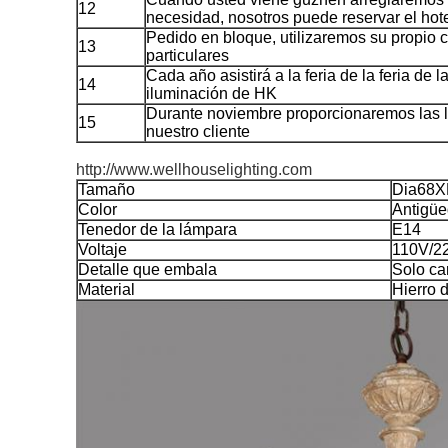
12
necesidad, nosotros puede reservar el hot
Pedido en bloque, utilizaremos su propio c
13
particulares
Cada año asistirá a la feria de la feria de 
14
iluminación de HK
Durante noviembre proporcionaremos las 
15
nuestro cliente
http://www.wellhouselighting.com
Tamaño
Dia68
Color
Antigü
Tenedor de la lámpara
E14
Voltaje
110V/2
Detalle que embala
Solo ca
Material
Hierro 