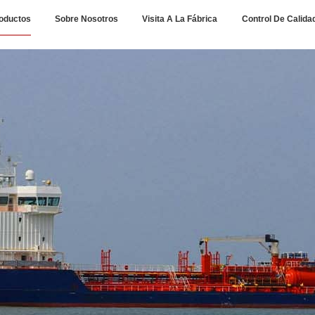
oductos
Sobre Nosotros
Visita A La Fábrica
Control De Calida