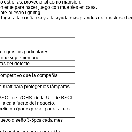
o estrellas, proyecto tal como mansión,
eniente para hacer juego con muebles en casa,
bre nuestro lighitng.
o lugar a la confianza y a la ayuda más grandes de nuestros cli
requisitos particulares.
empo suplementario.
ras del defecto
 competitivo que la compañía
e Kraft para proteger las lámparas
e BSCI, de ROHS, de la UL, de BSCI
la caja fuerte del negocio.
tición (por expreso, por el aire o
 nuevo diseño 3-5pcs cada mes
 conductor para coger, si la