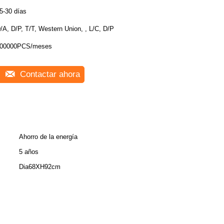
5-30 días
/A, D/P, T/T, Western Union, , L/C, D/P
00000PCS/meses
Contactar ahora
Ahorro de la energía
5 años
Dia68XH92cm