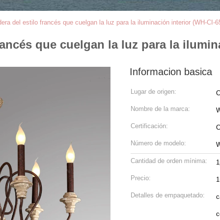
a del estilo francés que cuelgan la luz para la iluminación interior (WH-CI-6
ancés que cuelgan la luz para la ilumin
Informacion basica
Lugar de origen:
C
Nombre de la marca:
W
Certificación:
C
Número de modelo:
W
Cantidad de orden mínima:
1
Precio:
1
Detalles de empaquetado:
c
c