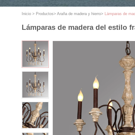
Inicio
>
Productos
>
Araña de madera y hierro
>
Lámparas de mader
Lámparas de madera del estilo fr