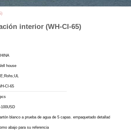
5)
ación interior (WH-CI-65)
HINA
ell house
E;Rohs;UL
H-CI-65
pcs
-100USD
artón blanco a prueba de agua de 5 capas. empaquetado detallado
omo abajo para su referencia