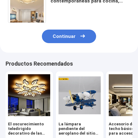
contemporáneas para cocina,
sala de estar, dormitorio,
accesorios de iluminación (WH-
MA-91)
Continuar
Productos Recomendados
El oscurecimiento
La lámpara
Accesorio de l
teledirigido
pendiente del
techo básico A
decorativo de las
aeroplano del sitio
para accesori
luces de techo de la
de niños enciende a
cocina del