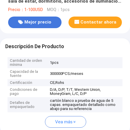
sala de estar, dormitorio, accesorios de iluminación
(WH-MA-91)
Precio：1-100USD
MOQ：1pcs
Mejor precio
Contactar ahora
Descripción De Producto
Cantidad de orden
1pcs
mínima
Capacidad de la
300000PCS/meses
fuente
Certificación
CE;Rohs
Condiciones de
D/A, D/P, T/T, Western Union,
pago
MoneyGram, L/C, D/P
cartón blanco a prueba de agua de 5
Detalles de
capas. empaquetado detallado como
empaquetado
abajo para su referencia
Vea más