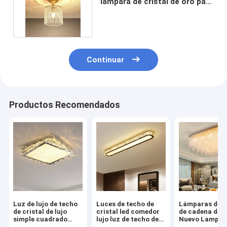
lámpara de cristal de oro para
pasillos (WH-CA-109)
Continuar
Productos Recomendados
Luz de lujo de techo
Luces de techo de
Lámparas de t
de cristal de lujo
cristal led comedor
de cadena de c
simple cuadrado
lujo luz de techo de
Nuevo Lampar
((WH-CA-110)
plata sala de estar
Techo para la