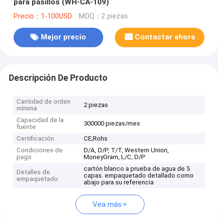
para pasillos (WH-CA-109)
Precio：1-100USD
MOQ：2 piezas
Mejor precio
Contactar ahora
Descripción De Producto
Cantidad de orden
2 piezas
mínima
Capacidad de la
300000 piezas/mes
fuente
Certificación
CE;Rohs
Condiciones de
D/A, D/P, T/T, Western Union,
pago
MoneyGram, L/C, D/P
cartón blanco a prueba de agua de 5
Detalles de
capas. empaquetado detallado como
empaquetado
abajo para su referencia
Vea más