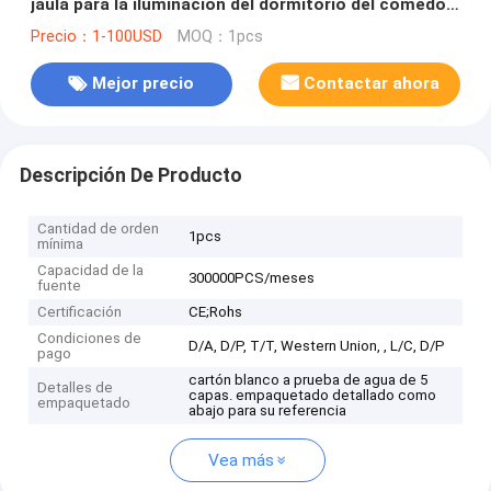
jaula para la iluminación del dormitorio del comedor
de la cocina (WH-WP-07)
Precio：1-100USD
MOQ：1pcs
Mejor precio
Contactar ahora
Descripción De Producto
Cantidad de orden
1pcs
mínima
Capacidad de la
300000PCS/meses
fuente
Certificación
CE;Rohs
Condiciones de
D/A, D/P, T/T, Western Union, , L/C, D/P
pago
cartón blanco a prueba de agua de 5
Detalles de
capas. empaquetado detallado como
empaquetado
abajo para su referencia
Vea más