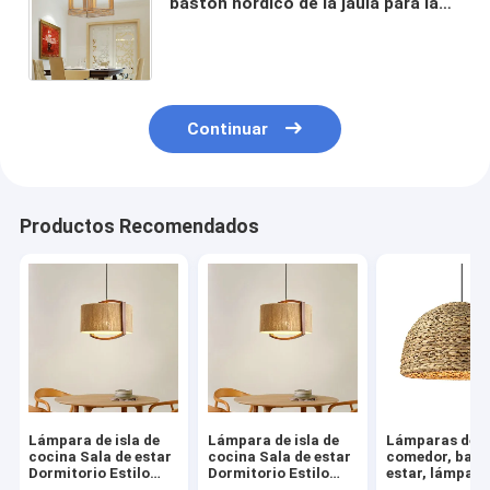
bastón nórdico de la jaula para la
iluminación del dormitorio del
comedor de la cocina (WH-WP-07)
Continuar
Productos Recomendados
Lámpara de isla de
Lámpara de isla de
Lámparas de
cocina Sala de estar
cocina Sala de estar
comedor, bar, 
Dormitorio Estilo
Dormitorio Estilo
estar, lámpara
japonés Wabi Sabi
japonés Wabi Sabi
tejido japonés,